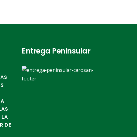
Entrega Peninsular
TAS
AS
LA
LAS
 LA
IR DE