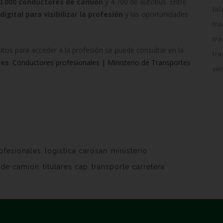
0.000 conductores de camión
y 4.700 de autobús. Entre
tal
gital para visibilizar la profesión
y las oportunidades
tra
tr
itos para acceder a la profesión se puede consultar en la
tra
tes
:
Conductores profesionales | Ministerio de Transportes
veh
ofesionales
,
logistica carosan
,
ministerio
 de camion
,
titulares cap
,
transporte carretera