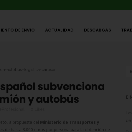
IENTO DE ENVÍO
ACTUALIDAD
DESCARGAS
TRA
español subvenciona
amión y autobús
E
eProfesional
0
Likes
Las
de 
reto, a propuesta del
Ministerio de Transportes y
es de hasta 3.000 euros por persona para la obtención de