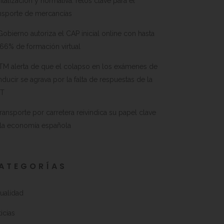
italización y normativa: retos clave para el
nsporte de mercancías
Gobierno autoriza el CAP inicial online con hasta
66% de formación virtual
TM alerta de que el colapso en los exámenes de
ducir se agrava por la falta de respuestas de la
T
transporte por carretera reivindica su papel clave
 la economía española
ATEGORÍAS
ualidad
icias