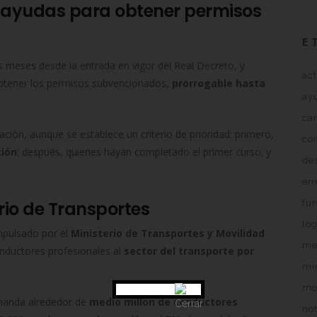
s ayudas para obtener permisos
E
os meses desde la entrada en vigor del Real Decreto, y
ac
btener los permisos subvencionados,
prorrogable hasta
ay
ca
ción, aunque se establece un criterio de prioridad: primero,
co
ción
; después, quienes hayan completado el primer curso; y
de
em
rio de Transportes
fu
log
mpulsado por el
Ministerio de Transportes y Movilidad
me
onductores profesionales al
sector del transporte por
min
.
mo
manda alrededor de
medio millón de conductores
not