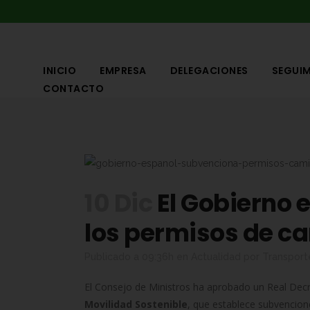
INICIO
EMPRESA
DELEGACIONES
SEGUIM
CONTACTO
10 Dic
El Gobierno 
los permisos de c
Publicado a 09:36h
en
Actualidad
por
Transport
El Consejo de Ministros ha aprobado un Real Dec
Movilidad Sostenible
, que establece subvencion