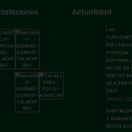
stalaciones
Actualidad
LAS
FURGONE
ELÉCTRIC
PODRÍAN
SUPONER 
MITAD DE 
VENTAS EN
UE A PART
2031
24 julio, 20
DIGITALIZ
Y NORMAT
RETOS CL