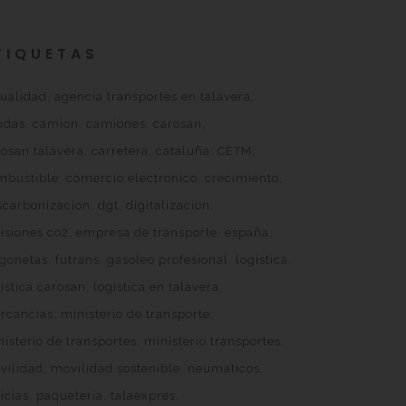
TIQUETAS
tualidad
agencia transportes en talavera
udas
camion
camiones
carosan
rosan talavera
carretera
cataluña
CETM
mbustible
comercio electronico
crecimiento
scarbonizacion
dgt
digitalizacion
isiones co2
empresa de transporte
españa
rgonetas
futrans
gasoleo profesional
logistica
istica carosan
logistica en talavera
rcancias
ministerio de transporte
isterio de transportes
ministerio transportes
vilidad
movilidad sostenible
neumaticos
icias
paqueteria
talaexpres