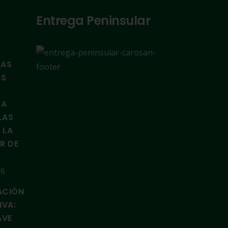
Entrega Peninsular
TAS
AS
LA
LAS
 LA
IR DE
26
ACIÓN
IVA:
AVE