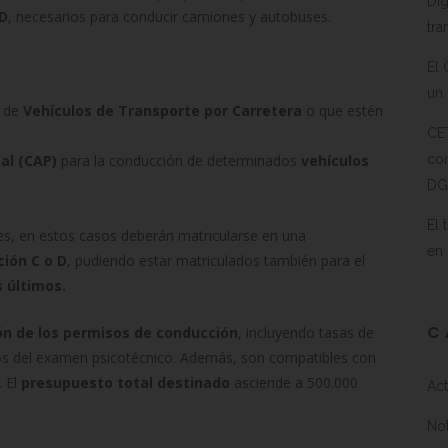
Dig
 D
, necesarios para conducir camiones y autobuses.
tra
El 
un 
n de
Vehículos de Transporte por Carretera
o que estén
CE
al (CAP)
para la conducción de determinados
vehículos
con
DG
El 
es, en estos casos deberán matricularse en una
en
ión C o D
, pudiendo estar matriculados también para el
 últimos.
C
n de los permisos de conducción
, incluyendo tasas de
os del examen psicotécnico. Además, son compatibles con
 El
presupuesto total destinado
asciende a 500.000
Act
Not