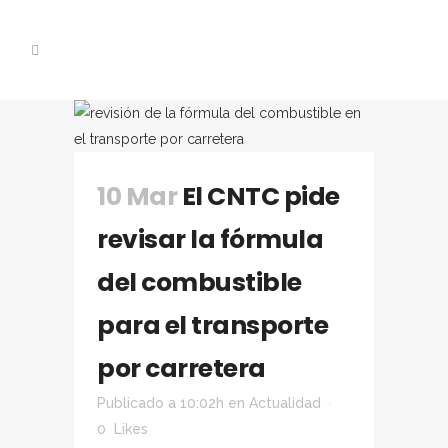
10 Mar
El CNTC pide
revisar la fórmula
del combustible
para el transporte
por carretera
Publicado a 10:02h
en
Actualidad
0
Likes