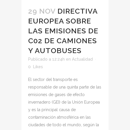
29 NOV
DIRECTIVA
EUROPEA SOBRE
LAS EMISIONES DE
C02 DE CAMIONES
Y AUTOBUSES
Publicado a 12:24h
en
Actualidad
0
Likes
El sector del transporte es
responsable de una quinta parte de las
emisiones de gases de efecto
invernadero (GEI) de la Unión Europea
y es la principal causa de
contaminación atmosférica en las
ciudades de todo el mundo, según la