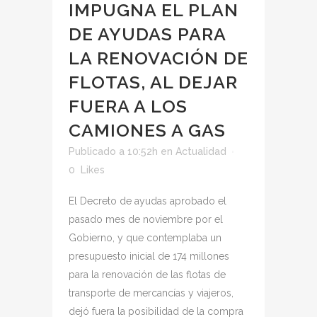
IMPUGNA EL PLAN
DE AYUDAS PARA
LA RENOVACIÓN DE
FLOTAS, AL DEJAR
FUERA A LOS
CAMIONES A GAS
Publicado a 10:52h
en
Actualidad
0
Likes
El Decreto de ayudas aprobado el
pasado mes de noviembre por el
Gobierno, y que contemplaba un
presupuesto inicial de 174 millones
para la renovación de las flotas de
transporte de mercancías y viajeros,
dejó fuera la posibilidad de la compra