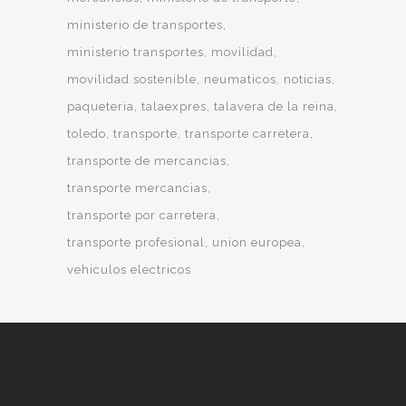
ministerio de transportes
ministerio transportes
movilidad
movilidad sostenible
neumaticos
noticias
paqueteria
talaexpres
talavera de la reina
toledo
transporte
transporte carretera
transporte de mercancias
transporte mercancias
transporte por carretera
transporte profesional
union europea
vehiculos electricos