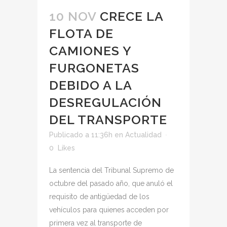
10 NOV
CRECE LA
FLOTA DE
CAMIONES Y
FURGONETAS
DEBIDO A LA
DESREGULACIÓN
DEL TRANSPORTE
Publicado a 11:36h
en
Actualidad
0
Likes
La sentencia del Tribunal Supremo de
octubre del pasado año, que anuló el
requisito de antigüedad de los
vehículos para quienes acceden por
primera vez al transporte de