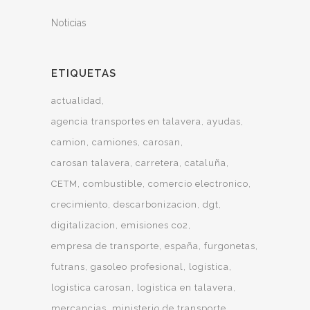
Noticias
ETIQUETAS
actualidad
agencia transportes en talavera
ayudas
camion
camiones
carosan
carosan talavera
carretera
cataluña
CETM
combustible
comercio electronico
crecimiento
descarbonizacion
dgt
digitalizacion
emisiones co2
empresa de transporte
españa
furgonetas
futrans
gasoleo profesional
logistica
logistica carosan
logistica en talavera
mercancias
ministerio de transporte