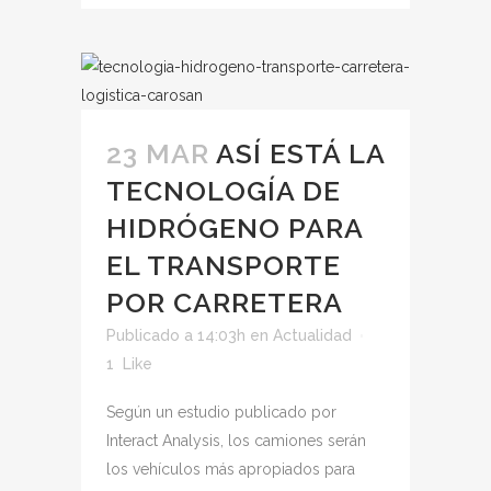
23 MAR
ASÍ ESTÁ LA
TECNOLOGÍA DE
HIDRÓGENO PARA
EL TRANSPORTE
POR CARRETERA
Publicado a 14:03h
en
Actualidad
1
Like
Según un estudio publicado por
Interact Analysis, los camiones serán
los vehículos más apropiados para