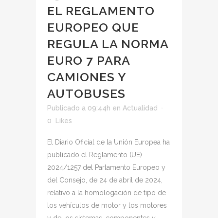
EL REGLAMENTO
EUROPEO QUE
REGULA LA NORMA
EURO 7 PARA
CAMIONES Y
AUTOBUSES
Publicado a 09:44h
en
Actualidad
0
Likes
El Diario Oficial de la Unión Europea ha
publicado el Reglamento (UE)
2024/1257 del Parlamento Europeo y
del Consejo, de 24 de abril de 2024,
relativo a la homologación de tipo de
los vehículos de motor y los motores