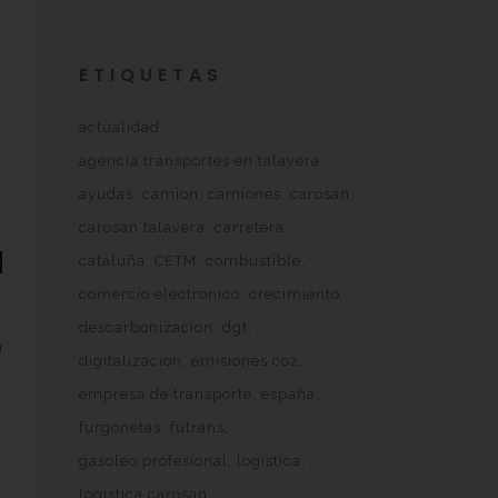
ETIQUETAS
actualidad
agencia transportes en talavera
ayudas
camion
camiones
carosan
carosan talavera
carretera
a
cataluña
CETM
combustible
comercio electronico
crecimiento
descarbonizacion
dgt
a
digitalizacion
emisiones co2
empresa de transporte
españa
furgonetas
futrans
gasoleo profesional
logistica
logistica carosan