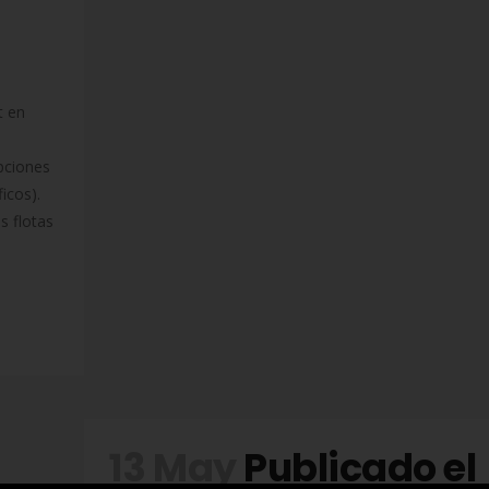
t en
pciones
icos).
s flotas
13 May
Publicado el