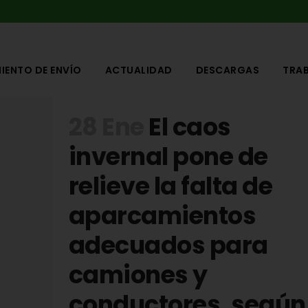
IENTO DE ENVÍO
ACTUALIDAD
DESCARGAS
TRA
28 Ene
El caos
invernal pone de
relieve la falta de
aparcamientos
adecuados para
camiones y
conductores, según