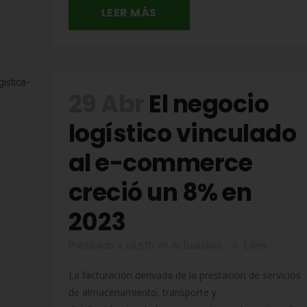
LEER MÁS
29 Abr
El negocio
logístico vinculado
al e-commerce
creció un 8% en
2023
Publicado a 10:57h
en
Actualidad
0
Likes
La facturación derivada de la prestación de servicios
de almacenamiento, transporte y