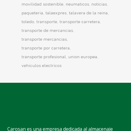
movilidad sostenible
neumaticos
noticias
paqueteria
talaexpres
talavera de la reina
toledo
transporte
transporte carretera
transporte de mercancias
transporte mercancias
transporte por carretera
transporte profesional
union europea
vehiculos electricos
Carosan es una empresa dedicada al almacenaje