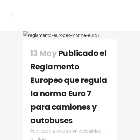
13 May
Publicado el
Reglamento
Europeo que regula
la norma Euro 7
para camiones y
autobuses
Publicado a 09:44h
en
Actualidad
0
Likes