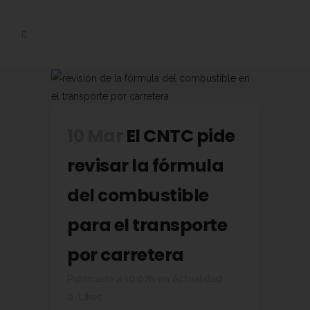
10 Mar
El CNTC pide
revisar la fórmula
del combustible
para el transporte
por carretera
Publicado a 10:02h
en
Actualidad
0
Likes