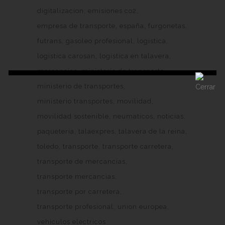
digitalizacion
emisiones co2
empresa de transporte
españa
furgonetas
futrans
gasoleo profesional
logistica
logistica carosan
logistica en talavera
mercancias
ministerio de transporte
ministerio de transportes
ministerio transportes
movilidad
movilidad sostenible
neumaticos
noticias
paqueteria
talaexpres
talavera de la reina
toledo
transporte
transporte carretera
transporte de mercancias
transporte mercancias
transporte por carretera
transporte profesional
union europea
vehiculos electricos