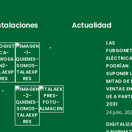
stalaciones
Actualidad
LAS
FURGONE
ELÉCTRIC
PODRÍAN
SUPONER 
MITAD DE 
VENTAS EN
UE A PART
2031
24 julio, 20
DIGITALIZ
Y NORMAT