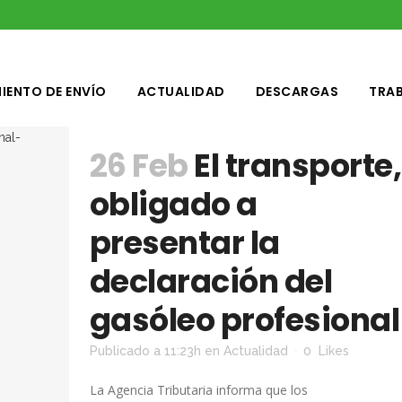
IENTO DE ENVÍO
ACTUALIDAD
DESCARGAS
TRA
26 Feb
El transporte,
obligado a
presentar la
declaración del
gasóleo profesional
Publicado a 11:23h
en
Actualidad
0
Likes
La Agencia Tributaria informa que los