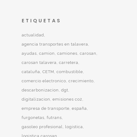
ETIQUETAS
actualidad
agencia transportes en talavera
ayudas
camion
camiones
carosan
carosan talavera
carretera
cataluña
CETM
combustible
comercio electronico
crecimiento
descarbonizacion
dgt
digitalizacion
emisiones co2
empresa de transporte
españa
furgonetas
futrans
gasoleo profesional
logistica
logistica carosan