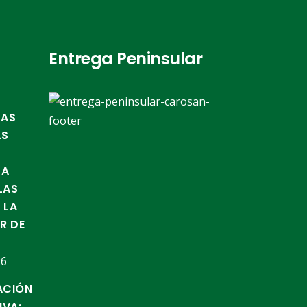
Entrega Peninsular
TAS
AS
LA
LAS
 LA
IR DE
26
ACIÓN
IVA: