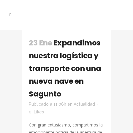
23 Ene
Expandimos
nuestra logística y
transporte con una
nueva nave en
Sagunto
Publicado a 11:06h
en
Actualidad
0
Likes
Con gran entusiasmo, compartimos la
emocionante noticia de la apertura de