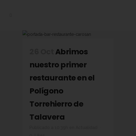
26 Oct
Abrimos
nuestro primer
restaurante en el
Polígono
Torrehierro de
Talavera
Publicado a 10:39h
en
Actualidad
0
Likes