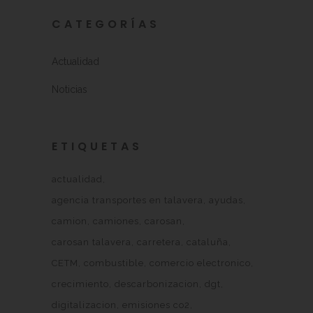
CATEGORÍAS
Actualidad
Noticias
ETIQUETAS
actualidad
agencia transportes en talavera
ayudas
camion
camiones
carosan
carosan talavera
carretera
cataluña
CETM
combustible
comercio electronico
crecimiento
descarbonizacion
dgt
digitalizacion
emisiones co2