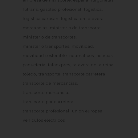
empresa de transporte
españa
furgonetas
futrans
gasoleo profesional
logistica
logistica carosan
logistica en talavera
mercancias
ministerio de transporte
ministerio de transportes
ministerio transportes
movilidad
movilidad sostenible
neumaticos
noticias
paqueteria
talaexpres
talavera de la reina
toledo
transporte
transporte carretera
transporte de mercancias
transporte mercancias
transporte por carretera
transporte profesional
union europea
vehiculos electricos