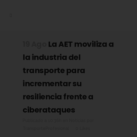
19 Ago
La AET moviliza a
la industria del
transporte para
incrementar su
resiliencia frente a
ciberataques
Publicado a 10:36h
en
Noticias
por
TransporteProfesional
0
Likes