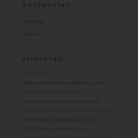
CATEGORÍAS
Actualidad
Noticias
ETIQUETAS
actualidad
agencia transportes en talavera
ayudas
camion
camiones
carosan
carosan talavera
carretera
cataluña
CETM
combustible
comercio electronico
crecimiento
descarbonizacion
dgt
digitalizacion
emisiones co2