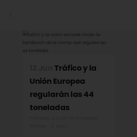
12 Jun
Tráfico y la
Unión Europea
regularán las 44
toneladas
Publicado a 11:26h
en
Actualidad
,
Noticias
0
Likes