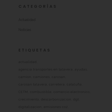
CATEGORÍAS
Actualidad
Noticias
ETIQUETAS
actualidad
agencia transportes en talavera
ayudas
camion
camiones
carosan
carosan talavera
carretera
cataluña
CETM
combustible
comercio electronico
crecimiento
descarbonizacion
dgt
digitalizacion
emisiones co2