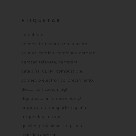
ETIQUETAS
actualidad
agencia transportes en talavera
ayudas
camion
camiones
carosan
carosan talavera
carretera
cataluña
CETM
combustible
comercio electronico
crecimiento
descarbonizacion
dgt
digitalizacion
emisiones co2
empresa de transporte
españa
furgonetas
futrans
gasoleo profesional
logistica
logistica carosan