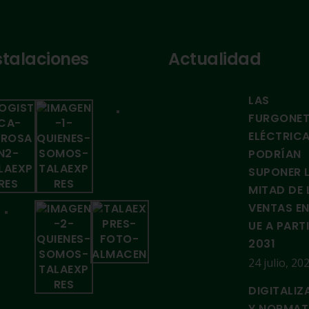
stalaciones
Actualidad
LAS
FURGONE
ELÉCTRIC
PODRÍAN
SUPONER 
MITAD DE 
VENTAS EN
UE A PART
2031
24 julio, 20
DIGITALIZ
Y NORMAT