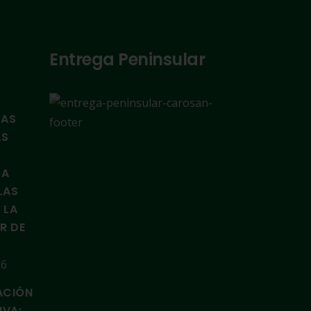
Entrega Peninsular
TAS
AS
LA
LAS
 LA
IR DE
26
ACIÓN
IVA: