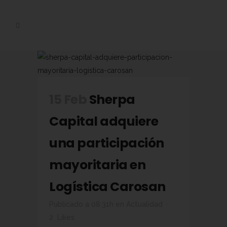
15 Feb
Sherpa
Capital adquiere
una participación
mayoritaria en
Logística Carosan
Publicado a 08:31h
en
Actualidad
2
Likes