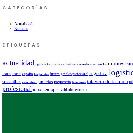
CATEGORÍAS
Actualidad
Noticias
ETIQUETAS
actualidad
camiones
car
ayudas
agencia transportes en talavera
camion
logisti
logistica
transporte
españa
futrans
gasoleo profesional
furgonetas
talavera de la reina
sostenible
noticias
paqueteria
to
neumaticos
talaexpres
profesional
union europea
vehiculos electricos