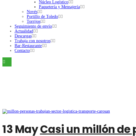
Núcleo Logístico
Paquetería y Mensajería
Novés
Portillo de Toledo
Torrijos
Seguimiento de envío
Actualidad
Descargas
Trabaja con nosotros
Bar-Restaurante
Contacto
13 May
Casi un millón de 