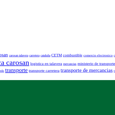
osan
CETM
combustible
comercio electronico
carosan talavera
carretera
cataluña
c
ca carosan
logistica en talavera
ministerio de transport
mercancias
transporte
transporte de mercancias
transporte carretera
ledo