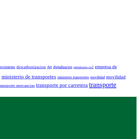
empresa de
descarbonizacion
recimiento
dgt
digitalizacion
emisiones co2
ministerio de transportes
e
movilidad
ministerio transportes
movilidad
transporte
transporte por carretera
transporte mercancias