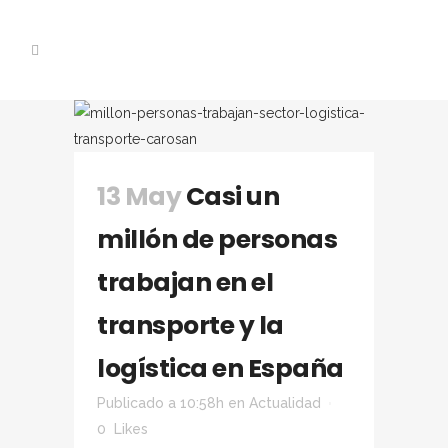
13 May
Casi un
millón de personas
trabajan en el
transporte y la
logística en España
Publicado a 10:58h
en
Actualidad
0
Likes