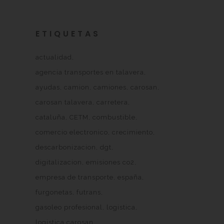
ETIQUETAS
actualidad
agencia transportes en talavera
ayudas
camion
camiones
carosan
carosan talavera
carretera
cataluña
CETM
combustible
comercio electronico
crecimiento
descarbonizacion
dgt
digitalizacion
emisiones co2
empresa de transporte
españa
furgonetas
futrans
gasoleo profesional
logistica
logistica carosan