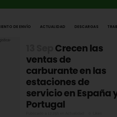
IENTO DE ENVÍO
ACTUALIDAD
DESCARGAS
TRA
13 Sep
Crecen las
ventas de
carburante en las
estaciones de
servicio en España 
Portugal
Publicado a 12:25h
en
Actualidad
0
Likes