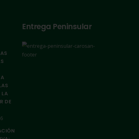
Entrega Peninsular
TAS
AS
LA
LAS
 LA
IR DE
26
ACIÓN
IVA: