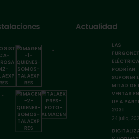
stalaciones
Actualidad
LAS
FURGONE
ELÉCTRIC
PODRÍAN
SUPONER 
MITAD DE 
VENTAS EN
UE A PART
2031
24 julio, 20
DIGITALIZ
Y NORMAT