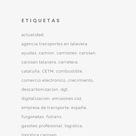
ETIQUETAS
actualidad
agencia transportes en talavera
ayudas
camion
camiones
carosan
carosan talavera
carretera
cataluña
CETM
combustible
comercio electronico
crecimiento
descarbonizacion
dgt
digitalizacion
emisiones co2
empresa de transporte
españa
furgonetas
futrans
gasoleo profesional
logistica
logistica carosan