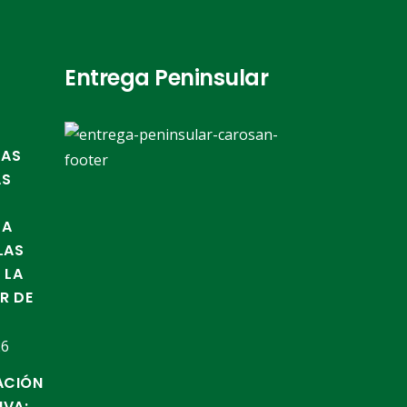
Entrega Peninsular
TAS
AS
LA
LAS
 LA
IR DE
26
ACIÓN
IVA: