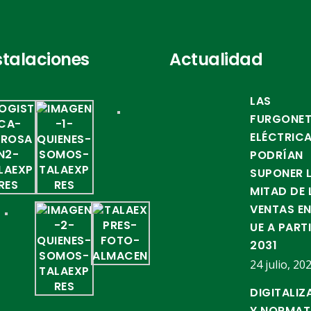
stalaciones
Actualidad
LAS
FURGONE
ELÉCTRIC
PODRÍAN
SUPONER 
MITAD DE 
VENTAS EN
UE A PART
2031
24 julio, 20
DIGITALIZ
Y NORMAT