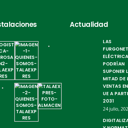
stalaciones
Actualidad
LAS
FURGONE
ELÉCTRIC
PODRÍAN
SUPONER 
MITAD DE 
VENTAS EN
UE A PART
2031
24 julio, 20
DIGITALIZ
Y NORMAT