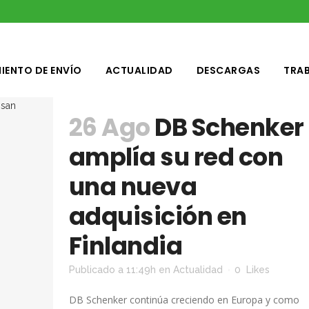
IENTO DE ENVÍO
ACTUALIDAD
DESCARGAS
TRA
26 Ago
DB Schenker
amplía su red con
una nueva
adquisición en
Finlandia
Publicado a 11:49h
en
Actualidad
0
Likes
DB Schenker continúa creciendo en Europa y como