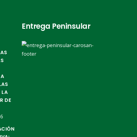
Entrega Peninsular
TAS
AS
LA
LAS
 LA
IR DE
26
ACIÓN
IVA: