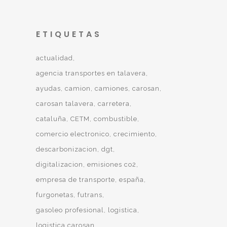
ETIQUETAS
actualidad
agencia transportes en talavera
ayudas
camion
camiones
carosan
carosan talavera
carretera
cataluña
CETM
combustible
comercio electronico
crecimiento
descarbonizacion
dgt
digitalizacion
emisiones co2
empresa de transporte
españa
furgonetas
futrans
gasoleo profesional
logistica
logistica carosan