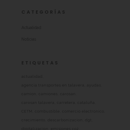
CATEGORÍAS
Actualidad
Noticias
ETIQUETAS
actualidad
agencia transportes en talavera
ayudas
camion
camiones
carosan
carosan talavera
carretera
cataluña
CETM
combustible
comercio electronico
crecimiento
descarbonizacion
dgt
digitalizacion
emisiones co2