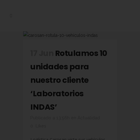
17 Jun
Rotulamos 10
unidades para
nuestro cliente
‘Laboratorios
INDAS’
Publicado a 13:56h
en
Actualidad
0
Likes
Logística Carosan viste sus vehículos