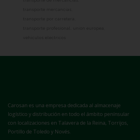
transporte de mercancias
transporte mercancias
transporte por carretera
transporte profesional
union europea
vehiculos electricos
Carosan es una empresa dedicada al almacenaje
logístico y distribución en todo el ámbito penínsular
con localizaciones en Talavera de la Reina, Torrijos,
Portillo de Toledo y Novés.