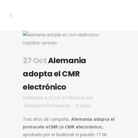
27 Oct
Alemania
adopta el CMR
electrónico
Publicado a 11:21h
en
Noticias
por
TransporteProfesional
0
Likes
Tras años de campaña,
Alemania adopta el
protocolo eCMR (o CMR electrónico
),
aprobado por el Budesrat el pasado 17 de