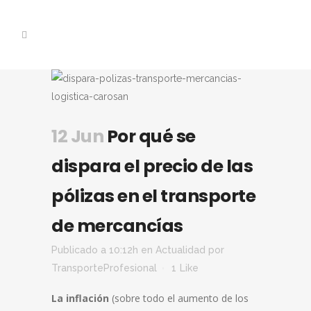
12 Jun
Por qué se
dispara el precio de las
pólizas en el transporte
de mercancías
Publicado a 10:12h
en
Actualidad
por
TransporteProfesional
1
Like
La inflación
(sobre todo el aumento de los