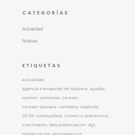
CATEGORÍAS
Actualidad
Noticias
ETIQUETAS
actualidad
agencia transportes en talavera
ayudas
camion
camiones
carosan
carosan talavera
carretera
cataluña
CETM
combustible
comercio electronico
crecimiento
descarbonizacion
dgt
digitalizacion
emisiones co2