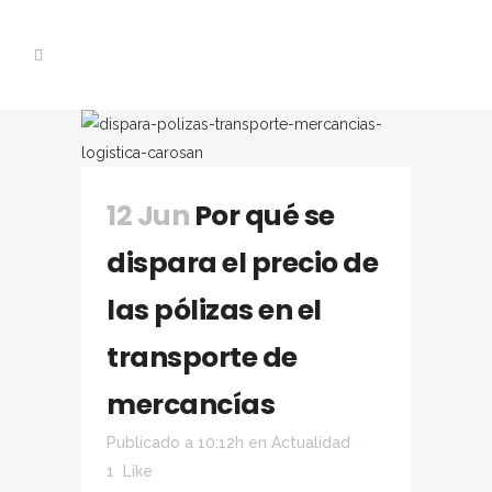
12 Jun
Por qué se
dispara el precio de
las pólizas en el
transporte de
mercancías
Publicado a 10:12h
en
Actualidad
1
Like