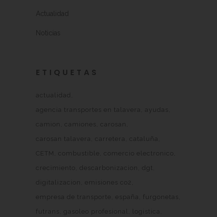
Actualidad
Noticias
ETIQUETAS
actualidad
agencia transportes en talavera
ayudas
camion
camiones
carosan
carosan talavera
carretera
cataluña
CETM
combustible
comercio electronico
crecimiento
descarbonizacion
dgt
digitalizacion
emisiones co2
empresa de transporte
españa
furgonetas
futrans
gasoleo profesional
logistica