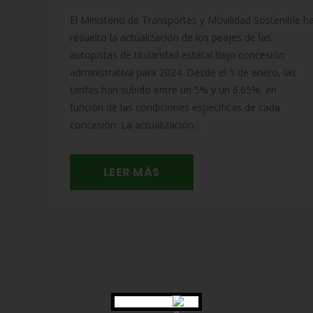
El Ministerio de Transportes y Movilidad Sostenible h
resuelto la actualización de los peajes de las
autopistas de titularidad estatal bajo concesión
administrativa para 2024. Desde el 1 de enero, las
tarifas han subido entre un 5% y un 6.65%, en
función de las condiciones específicas de cada
concesión. La actualización...
LEER MÁS