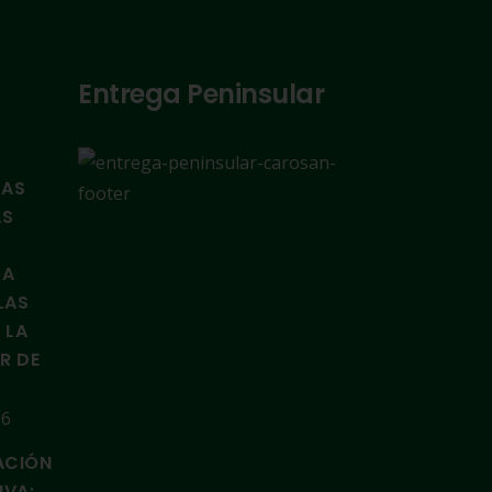
Entrega Peninsular
TAS
AS
LA
LAS
 LA
IR DE
26
ACIÓN
IVA: