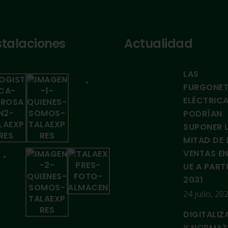
stalaciones
Actualidad
LAS
FURGONE
ELÉCTRIC
PODRÍAN
SUPONER 
MITAD DE 
VENTAS EN
UE A PART
2031
24 julio, 20
DIGITALIZ
Y NORMAT