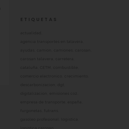
a
ETIQUETAS
actualidad
agencia transportes en talavera
ayudas
camion
camiones
carosan
carosan talavera
carretera
cataluña
CETM
combustible
comercio electronico
crecimiento
descarbonizacion
dgt
digitalizacion
emisiones co2
empresa de transporte
españa
furgonetas
futrans
gasoleo profesional
logistica
logistica carosan