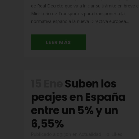
de Real Decreto que va a iniciar su trámite en breve e
Ministerio de Transportes para transponer a la
normativa española la nueva Directiva europea...
LEER MÁS
15 Ene
Suben los
peajes en España
entre un 5% y un
6,55%
Publicado a 09:30h
en
Actualidad
0
Likes