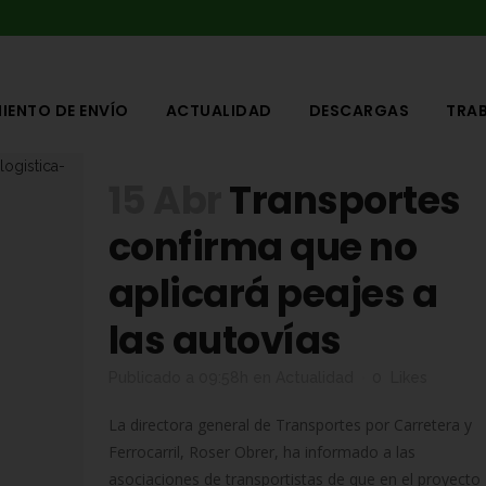
IENTO DE ENVÍO
ACTUALIDAD
DESCARGAS
TRA
15 Abr
Transportes
confirma que no
aplicará peajes a
las autovías
Publicado a 09:58h
en
Actualidad
0
Likes
La directora general de Transportes por Carretera y
Ferrocarril, Roser Obrer, ha informado a las
asociaciones de transportistas de que en el proyecto