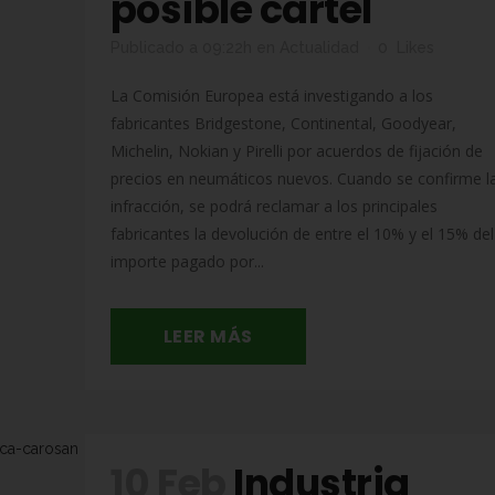
posible cártel
Publicado a 09:22h
en
Actualidad
0
Likes
La Comisión Europea está investigando a los
fabricantes Bridgestone, Continental, Goodyear,
Michelin, Nokian y Pirelli por acuerdos de fijación de
precios en neumáticos nuevos. Cuando se confirme l
infracción, se podrá reclamar a los principales
fabricantes la devolución de entre el 10% y el 15% del
importe pagado por...
LEER MÁS
10 Feb
Industria