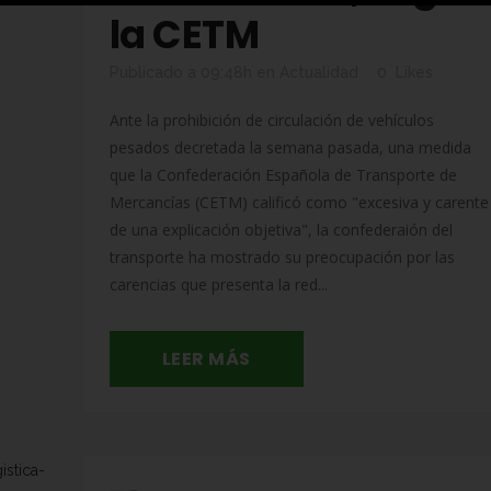
la CETM
Publicado a 09:48h
en
Actualidad
0
Likes
Ante la prohibición de circulación de vehículos
pesados decretada la semana pasada, una medida
que la Confederación Española de Transporte de
Mercancías (CETM) calificó como "excesiva y carente
de una explicación objetiva", la confederaión del
transporte ha mostrado su preocupación por las
carencias que presenta la red...
LEER MÁS