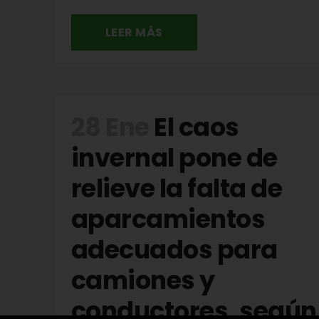
LEER MÁS
28 Ene
El caos
invernal pone de
relieve la falta de
aparcamientos
adecuados para
camiones y
conductores, según