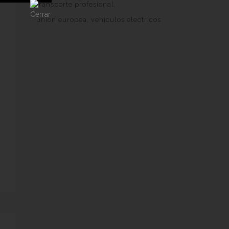
transporte profesional
union europea
vehiculos electricos