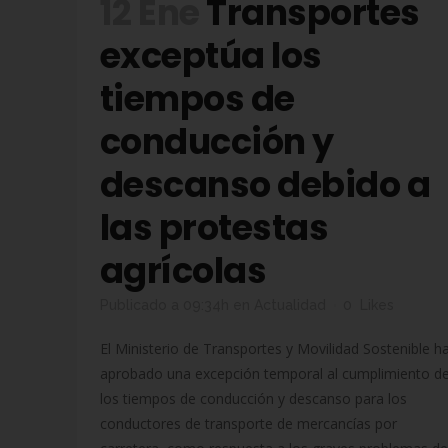
12 Ene
Transportes
exceptúa los
tiempos de
conducción y
descanso debido a
las protestas
agrícolas
Publicado a 09:34h
en
Actualidad
0
Likes
El Ministerio de Transportes y Movilidad Sostenible h
aprobado una excepción temporal al cumplimiento d
los tiempos de conducción y descanso para los
conductores de transporte de mercancías por