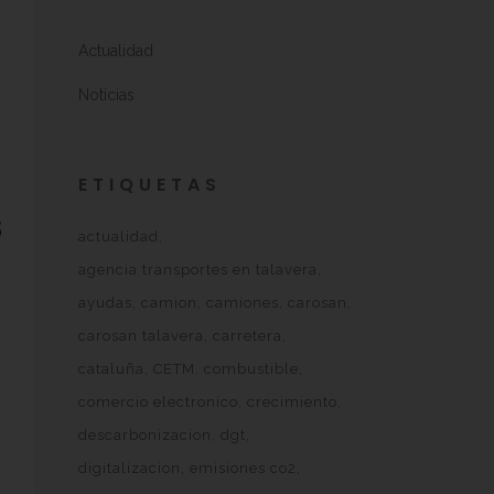
a
Actualidad
Noticias
ETIQUETAS
s
actualidad
agencia transportes en talavera
ayudas
camion
camiones
carosan
carosan talavera
carretera
cataluña
CETM
combustible
comercio electronico
crecimiento
descarbonizacion
dgt
digitalizacion
emisiones co2