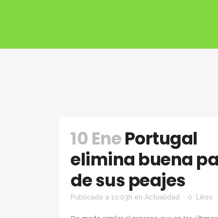
10 Ene
Portugal
elimina buena pa
de sus peajes
Publicado a 10:03h
en
Actualidad
0
Likes