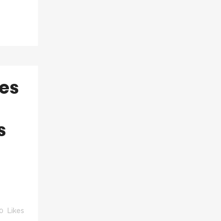
es
s
0
Likes