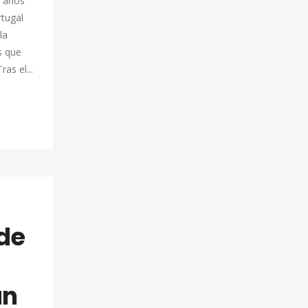
s años
rtugal
la
s que
as el...
de
an