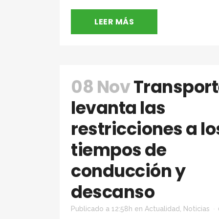
LEER MÁS
08 Nov
Transport
levanta las
restricciones a lo
tiempos de
conducción y
descanso
Publicado a 12:58h
en
Actualidad
,
Noticias