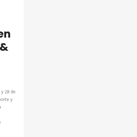
en
 &
 y 28 de
porte y
a
e