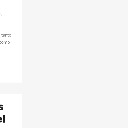
a,
t
 tanto
 como
s
el